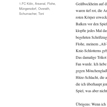
Schlagwörter
1.FC Köln
,
Arsenal
,
Flohe
,
Geißbockheim auf di
Müngersdorf
,
Overath
,
waren tief rot, die 
Schumacher
,
Toni
roten Körper erweckt
Balken vor den Spiel
klopfte jedes Mal da
begehrten Schriftzu
Flohe, meinem „All-
Knie-Schlotterns ge
Das damalige Trikot 
Fan wurde. Ich liebe
gegen Mönchengladba
Hitze-Schlacht, die a
die ich überhaupt je
Spiel, was aber nicht
Übrigens: Wenn ich h