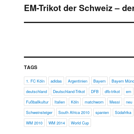
EM-Trikot der Schweiz – de
Nächster
Beitrag:
TAGS
1. FC Köln
adidas
Argentinien
Bayern
Bayern Mün
deutschland
Deutschland-Trikot
DFB
dfb-trikot
em
Fußballkultur
Italien
Köln
matchworn
Messi
neu
Schweinsteiger
South Africa 2010
spanien
Südafrika
WM 2010
WM 2014
World Cup