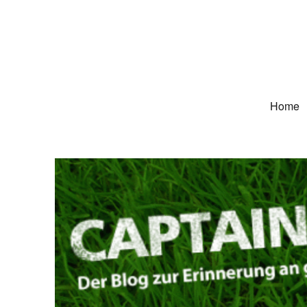
Captain Trikot
Der Blog zur Erinnerung an grüne Deutschland-Trikots
Home