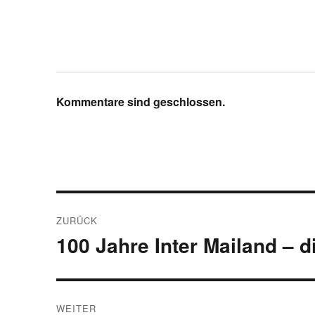
Kommentare sind geschlossen.
Beitragsnavigation
ZURÜCK
100 Jahre Inter Mailand – d
Vorheriger
Beitrag:
WEITER