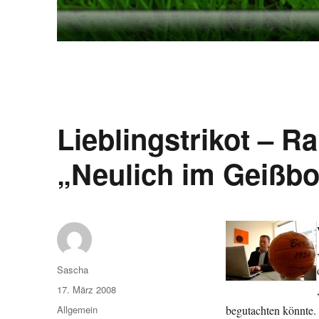
Lieblingstrikot – Ra
„Neulich im Geißb
Autor
Sascha
Veröffentlicht
17. März 2008
am
Kategorien
Allgemein
begutachten könnte.