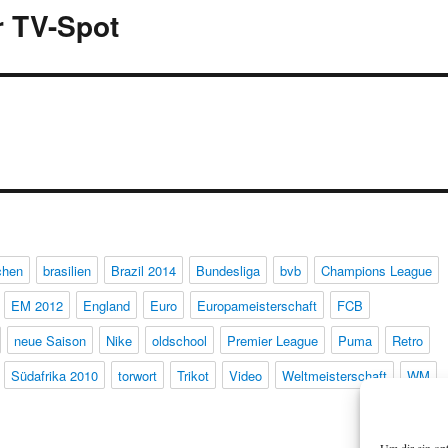
r TV-Spot
chen
brasilien
Brazil 2014
Bundesliga
bvb
Champions League
EM 2012
England
Euro
Europameisterschaft
FCB
neue Saison
Nike
oldschool
Premier League
Puma
Retro
Südafrika 2010
torwort
Trikot
Video
Weltmeisterschaft
WM