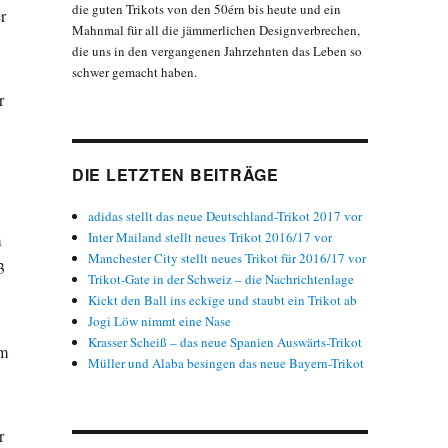
die guten Trikots von den 50érn bis heute und ein
r
Mahnmal für all die jämmerlichen Designverbrechen,
die uns in den vergangenen Jahrzehnten das Leben so
schwer gemacht haben.
r
DIE LETZTEN BEITRÄGE
adidas stellt das neue Deutschland-Trikot 2017 vor
Inter Mailand stellt neues Trikot 2016/17 vor
m
Manchester City stellt neues Trikot für 2016/17 vor
3
Trikot-Gate in der Schweiz – die Nachrichtenlage
Kickt den Ball ins eckige und staubt ein Trikot ab
Jogi Löw nimmt eine Nase
Krasser Scheiß – das neue Spanien Auswärts-Trikot
em
Müller und Alaba besingen das neue Bayern-Trikot
r