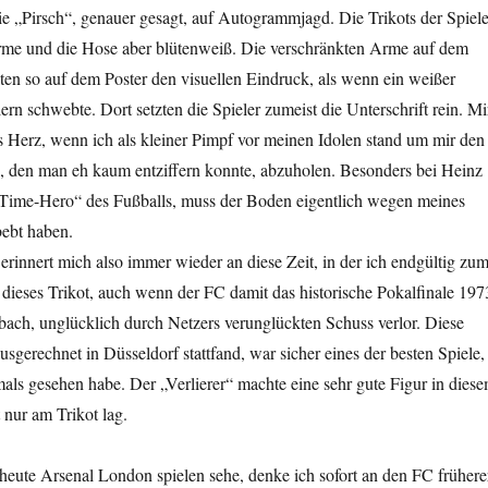
e „Pirsch“, genauer gesagt, auf Autogrammjagd. Die Trikots der Spiele
Arme und die Hose aber blütenweiß.
Die verschränkten Arme auf dem
en so auf dem Poster den visuellen Eindruck, als wenn ein weißer
ern schwebte. Dort setzten die Spieler zumeist die Unterschrift rein. Mi
s Herz, wenn ich als kleiner Pimpf vor meinen Idolen stand um mir den
g, den man eh kaum entziffern konnte, abzuholen. Besonders bei Heinz
Time-Hero“ des Fußballs, muss der Boden eigentlich wegen meines
bebt haben.
erinnert mich also immer wieder an diese Zeit, in der ich endgültig zu
 dieses Trikot, auch wenn der FC damit das historische Pokalfinale 197
ch, unglücklich durch Netzers verunglückten Schuss verlor. Diese
usgerechnet in Düsseldorf stattfand, war sicher eines der besten Spiele,
mals gesehen habe. Der „Verlierer“ machte eine sehr gute Figur in dies
 nur am Trikot lag.
eute Arsenal London spielen sehe, denke ich sofort an den FC frühere