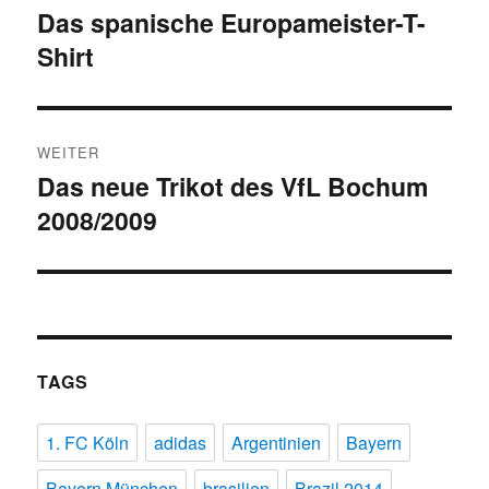
Das spanische Europameister-T-
Vorheriger
Shirt
Beitrag:
WEITER
Das neue Trikot des VfL Bochum
Nächster
2008/2009
Beitrag:
TAGS
1. FC Köln
adidas
Argentinien
Bayern
Bayern München
brasilien
Brazil 2014