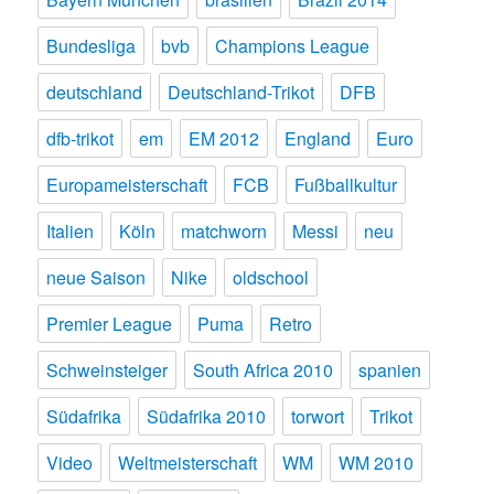
Bundesliga
bvb
Champions League
deutschland
Deutschland-Trikot
DFB
dfb-trikot
em
EM 2012
England
Euro
Europameisterschaft
FCB
Fußballkultur
Italien
Köln
matchworn
Messi
neu
neue Saison
Nike
oldschool
Premier League
Puma
Retro
Schweinsteiger
South Africa 2010
spanien
Südafrika
Südafrika 2010
torwort
Trikot
Video
Weltmeisterschaft
WM
WM 2010