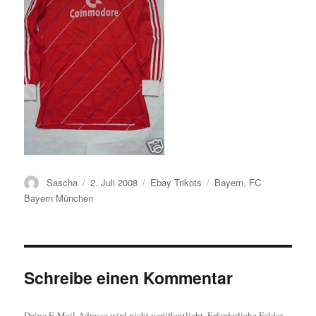
Autor
Veröffentlicht
Kategorien
Schlagwörter
Sascha
2. Juli 2008
Ebay Trikots
Bayern
,
FC
am
Bayern München
Schreibe einen Kommentar
Deine E-Mail-Adresse wird nicht veröffentlicht.
Erforderliche Felder