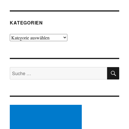
KATEGORIEN
Kategorien
SU
Suche
nach: