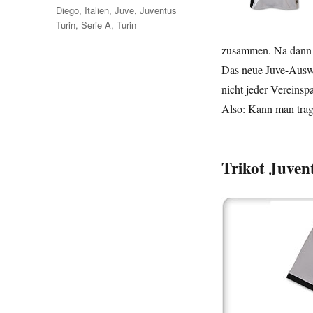
Schlagwörter
Diego
,
Italien
,
Juve
,
Juventus
Turin
,
Serie A
,
Turin
zusammen. Na dann –
Das neue Juve-Auswärt
nicht jeder Vereinsp
Also: Kann man tra
Trikot Juven