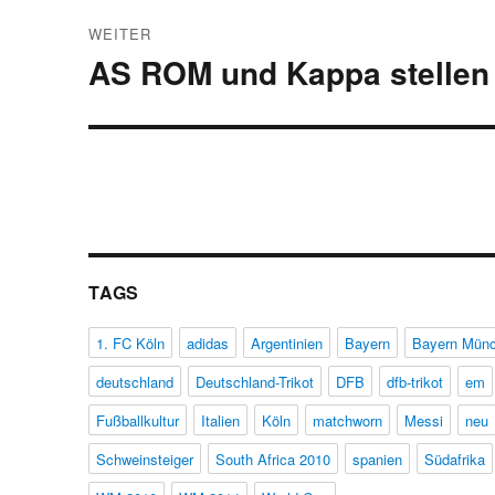
WEITER
AS ROM und Kappa stellen T
Nächster
Beitrag:
TAGS
1. FC Köln
adidas
Argentinien
Bayern
Bayern Mün
deutschland
Deutschland-Trikot
DFB
dfb-trikot
em
Fußballkultur
Italien
Köln
matchworn
Messi
neu
Schweinsteiger
South Africa 2010
spanien
Südafrika