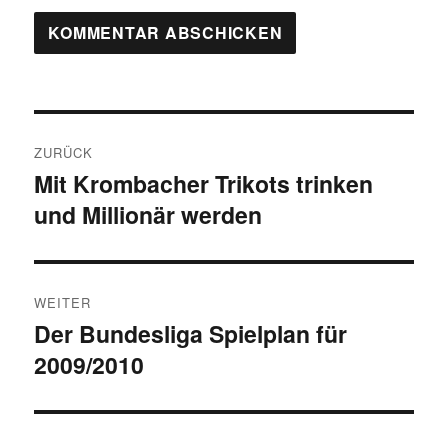
Beitragsnavigation
ZURÜCK
Mit Krombacher Trikots trinken
Vorheriger
und Millionär werden
Beitrag:
WEITER
Der Bundesliga Spielplan für
Nächster
2009/2010
Beitrag: