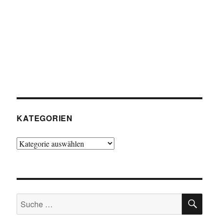
KATEGORIEN
Kategorien
SU
Suche
nach: