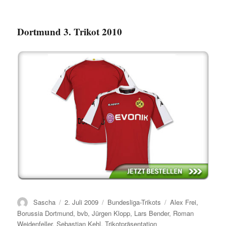
Dortmund 3. Trikot 2010
Autor
Veröffentlicht
Kategorien
Schlagwörter
Sascha
2. Juli 2009
Bundesliga-Trikots
Alex Frei
,
am
Borussia Dortmund
,
bvb
,
Jürgen Klopp
,
Lars Bender
,
Roman
Weidenfeller
,
Sebastian Kehl
,
Trikotpräsentation