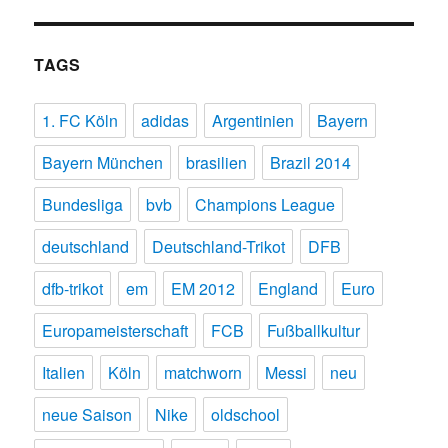
TAGS
1. FC Köln
adidas
Argentinien
Bayern
Bayern München
brasilien
Brazil 2014
Bundesliga
bvb
Champions League
deutschland
Deutschland-Trikot
DFB
dfb-trikot
em
EM 2012
England
Euro
Europameisterschaft
FCB
Fußballkultur
Italien
Köln
matchworn
Messi
neu
neue Saison
Nike
oldschool